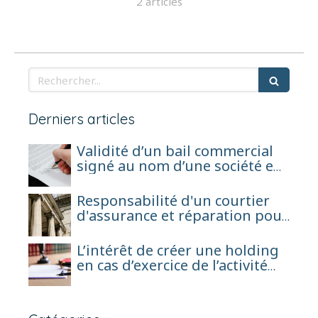
2 articles
Rechercher
Derniers articles
Validité d’un bail commercial
signé au nom d’une société en
formation avant son
immatriculation
Responsabilité d'un courtier
d'assurance et réparation pour
perte de chance
L’intérêt de créer une holding
en cas d’exercice de l’activité
d’agent général sous forme de
société de capitaux