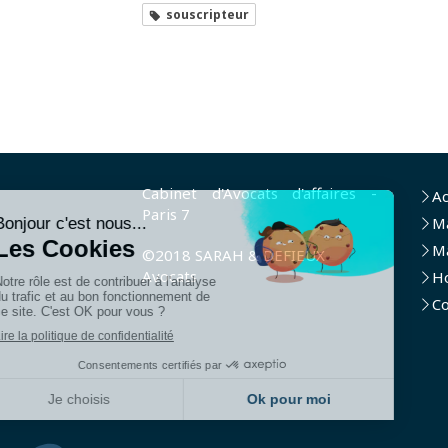
souscripteur
Cabinet d'Avocats d'affaires -
Ac
Paris 7
M
Ma
©2018 SARAH & DEFIEUX
Avocats
H
Co