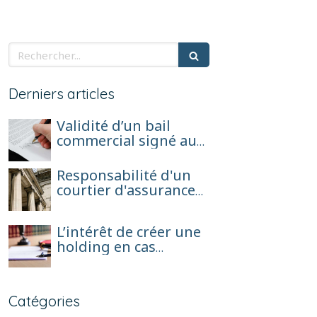
Rechercher
Derniers articles
Validité d’un bail
commercial signé au
nom d’une société en
formation avant son
Responsabilité d'un
immatriculation
courtier d'assurance
et réparation pour
perte de chance
L’intérêt de créer une
holding en cas
d’exercice de l’activité
d’agent général sous
forme de société de
Catégories
capitaux