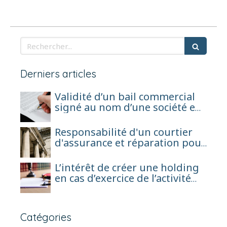
Rechercher
Derniers articles
Validité d’un bail commercial
signé au nom d’une société en
formation avant son
immatriculation
Responsabilité d'un courtier
d'assurance et réparation pour
perte de chance
L’intérêt de créer une holding
en cas d’exercice de l’activité
d’agent général sous forme de
société de capitaux
Catégories