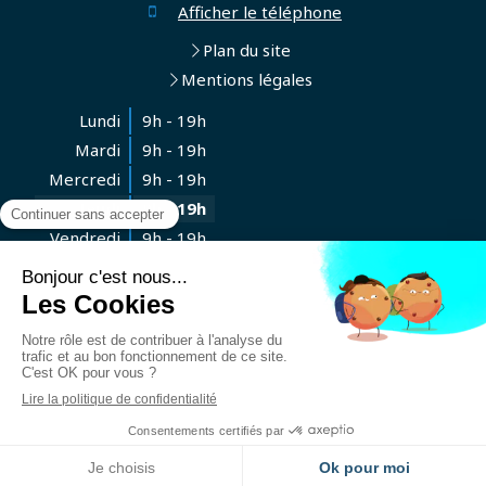
Afficher le téléphone
Plan du site
Mentions légales
Lundi
9h - 19h
Mardi
9h - 19h
Mercredi
9h - 19h
Jeudi
9h - 19h
Vendredi
9h - 19h
Samedi
Fermé
Dimanche
Fermé
Contacter le Cabinet
Création et référencement du site par Simplébo
Site créé grâce à
PRAEFERENTIA